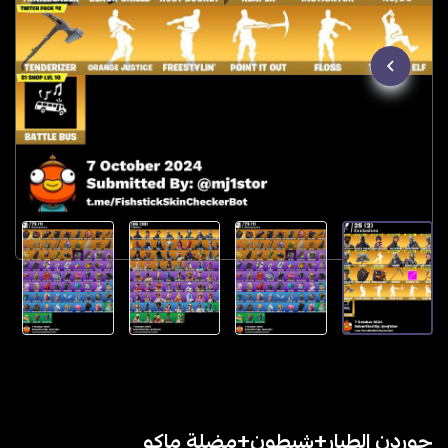
جوردن الطيار+شيطون+مضلة ماكو