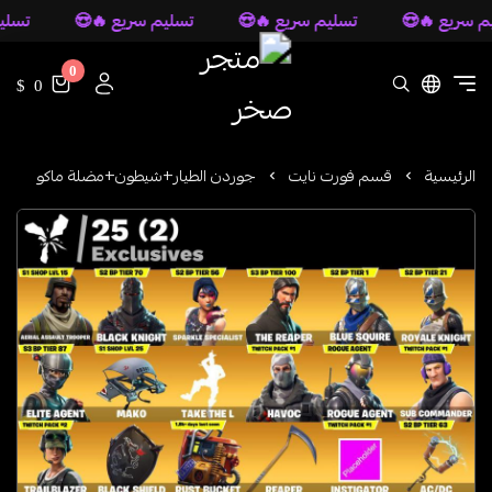
سريع 🔥😍
تسليم سريع 🔥😍
تسليم سريع 🔥😍
تسليم 
0
متجر صخر
0 $
الرئيسية
قسم فورت نايت
جوردن الطيار+شيطون+مضلة ماكو