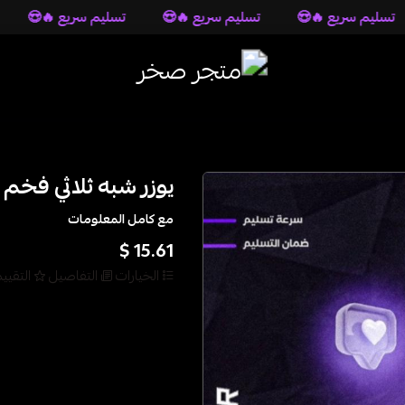
 سريع 🔥😍
تسليم سريع 🔥😍
تسليم سريع 🔥😍
تسليم
متجر صخر
يوزر شبه ثلاثي فخم
مع كامل المعلومات
15.61 $
الخيارات
التفاصيل
التقيي