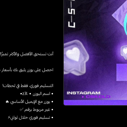
أنت تستحق الأفضل والأكثر تميزًا!
احصل على يوزر يليق بك بأسعار 
التسليم فوري، فقط في لحظات!
• اسم اليوزر. • .z3l•
• يوزر مع الإيميل الأساسي 🔥
• غير مربوط برقم ✅
• تسليم فوري خلال ثواني⚡️