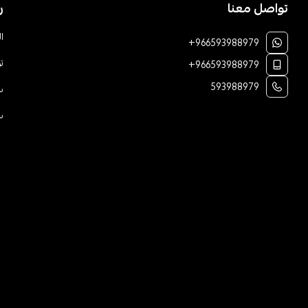
تواصل معنا
ر
ا
+966593988979
ت
+966593988979
593988979
س
س