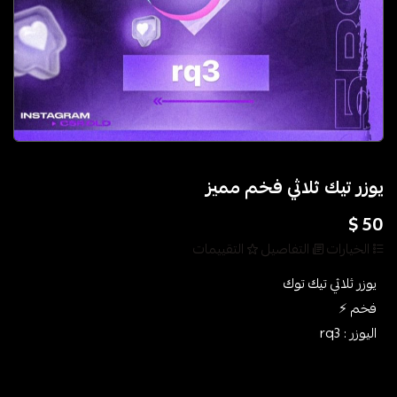
يوزر تيك ثلاثي فخم مميز
50 $
الخيارات
التفاصيل
التقييمات
يوزر ثلاثي تيك توك
فخم ⚡️
اليوزر : rq3