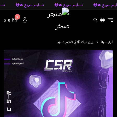
 سريع 🔥😍
تسليم سريع 🔥😍
تسليم سريع 🔥😍
تسليم
0
متجر صخر
0 $
الرئيسية
يوزر تيك ثلاثي فخم مميز