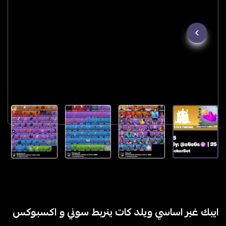
ايبك غير اساسي ويلد كات ينربط سوني و اكسبوكس