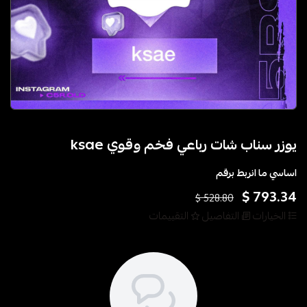
يوزر سناب شات رباعي فخم وقوي ksae
اساسي ما انربط برقم
793.34 $
528.80 $
الخيارات
التفاصيل
التقييمات