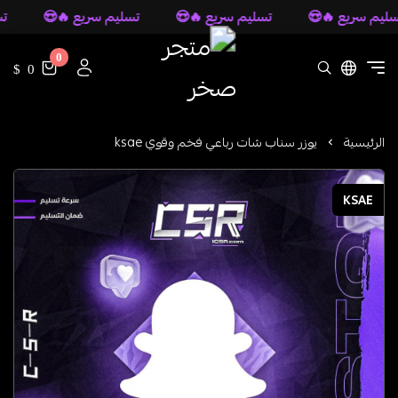
م سريع 🔥😍
تسليم سريع 🔥😍
تسليم سريع 🔥😍
تسلي
0
متجر صخر
0 $
الرئيسية
يوزر سناب شات رباعي فخم وقوي ksae
KSAE