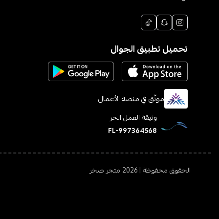
تحميل تطبيق الجوال
موثّق في منصة الأعمال
وثيقة العمل الحر
FL-997364568
الحقوق محفوظة | 2026
متجر صخر