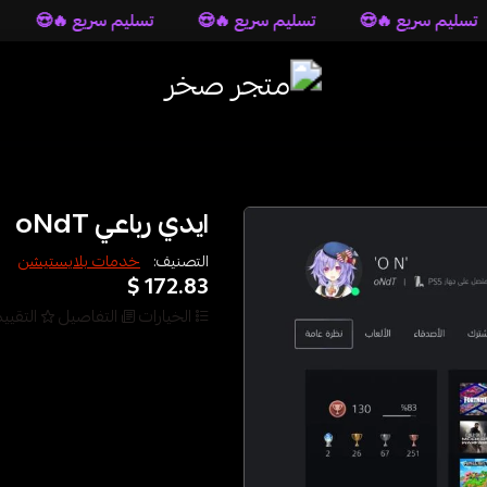
😍
تسليم سريع 🔥😍
تسليم سريع 🔥😍
تسليم سريع 
متجر صخر
ايدي رباعي oNdT
خدمات بلايستيشن
التصنيف:
172.83 $
قييمات
التفاصيل
الخيارات