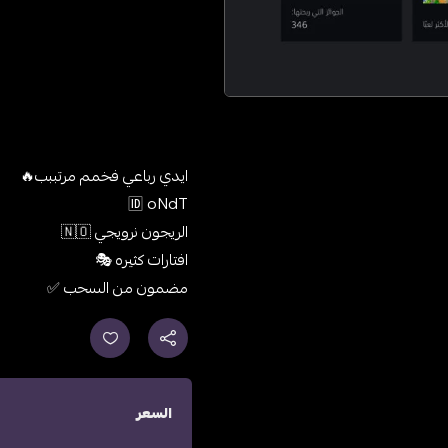
ايدي رباعي فخمم مرتببب🔥
🆔 oNdT
الريجون نرويجي 🇳🇴
افتارات كثيره 🎭
مضمون من السحب ✅
السعر