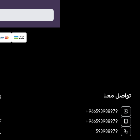
تواصل معنا
ر
ا
+966593988979
ت
+966593988979
593988979
س